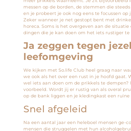
meer prikkels waarneemt. Je zit bijvoorbeeld i
messen op de borden, de stemmen die steeds l
en je probeert je ook nog eens te focussen op 
Zeker wanneer je net gestopt bent met drinken
horeca. Soms is het overgeven aan de situatie 
dingen die je kan doen om het iets rustiger t
Ja zeggen tegen jezel
leefomgeving
We kijken met So.life Club heel graag naar waa
we ook als het over een rust in je hoofd gaat.
wel iets aan doen om de prikkels te dempen? 
voorbeeld. Wordt jij er rustig van als overal pr
op de bank liggen en je kledingkast een ruïne 
Snel afgeleid
Na een aantal jaar een heleboel mensen ge-coa
mensen die struggelen met hun alcoholgebruik