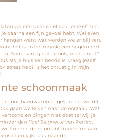
laten we een beetje lief voor onszelf zijn.
t je daarna een fijn gevoel hebt. Wel even
ur hangen want wat worden we er blij van.
want het is zo belangrijk; een opgeruimd
zo. Andersom geldt ‘ie ook, vind je niet?
 als je huis een bende is, vraag jezelf
ook stress heb? Is het onrustig in mijn
g.
lente schoonmaak
 om ons handvatten te geven hoe we dit
 Ook gaan we kijken naar de oorzaak. Wat
g vertoond en dingen niet doet terwijl je
 minder dan
Yael Seignette
van Perfect
 wij kunnen doen om dit duurzaam aan
 mensen en kijkt ook naar de