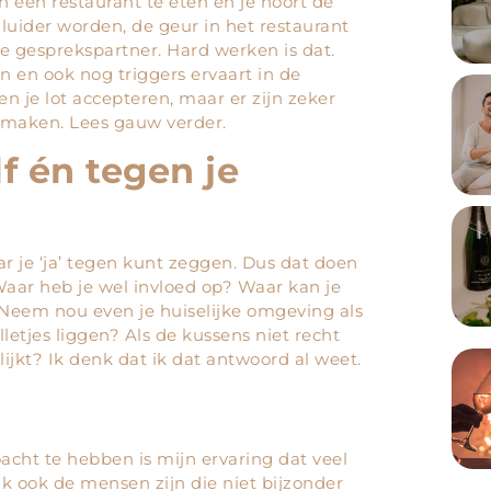
n een restaurant te eten en je hoort de
uider worden, de geur in het restaurant
je gesprekspartner. Hard werken is dat.
 en ook nog triggers ervaart in de
en je lot accepteren, maar er zijn zeker
e maken. Lees gauw verder.
f én tegen je
r je ‘ja’ tegen kunt zeggen. Dus dat doen
 Waar heb je wel invloed op? Waar kan je
Neem nou even je huiselijke omgeving als
ulletjes liggen? Als de kussens niet recht
lijkt? Ik denk dat ik dat antwoord al weet.
cht te hebben is mijn ervaring dat veel
 ook de mensen zijn die niet bijzonder