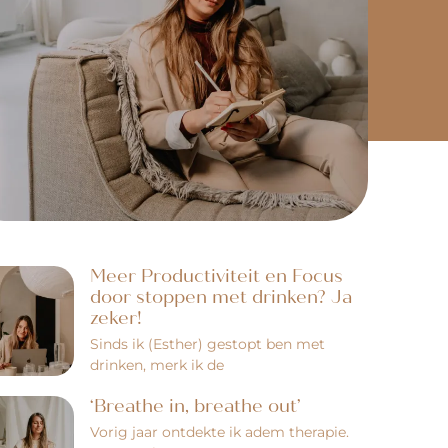
Meer Productiviteit en Focus
door stoppen met drinken? Ja
zeker!
Sinds ik (Esther) gestopt ben met
drinken, merk ik de
‘Breathe in, breathe out’
Vorig jaar ontdekte ik adem therapie.