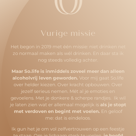
Vurige missie
Het begon in 2019 met één missie: niet drinken net
zo normaal maken als wél drinken. En daar sta ik
nog steeds volledig achter.
Maar So.life is inmiddels zoveel meer dan alleen
alcoholvrij leven geworden.
Voor mij gaat So.life
over helder kiezen. Over kracht opbouwen. Over
jezelf serieus nemen. Mét al je emoties en
gevoelens. Met je donkere & scherpe randjes. Ik wil
je laten zien wat er allemaal mogelijk is
als je stopt
met verdoven en begint met voelen.
En geloof
me: dat is eindeloos.
Ik gun het je om vol zelfvertrouwen op een feestje
te staan. Om je lichaam sterk te voelen,
je hoofd