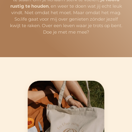
rustig te houden
, en weer te doen wat jíj echt leuk
vindt. Niet omdat het moet. Maar omdat het mag.
So.life gaat voor mij over genieten zónder jezelf
kwijt te raken. Over een leven waar je trots op bent.
Doe je met me mee?