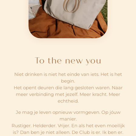
To the new you
Niet drinken is niet het einde van iets. Het is het
begin.
Het opent deuren die lang gesloten waren. Naar
meer verbinding met jezelf. Meer kracht. Meer
echtheid.
Je mag je leven opnieuw vormgeven. Op jóuw
manier.
Rustiger. Helderder. Vrijer. En als het even moeilijk
is? Dan ben je niet alleen. De Club is er. Ik ben er.