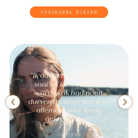
PROGRAMMA KIEZEN
"Ik dacht dat mijn leven
saai en kleurloos zou
worden. Ik had nooit
durven dromen wat ik er
allemaal voor terug
gekregen heb"
DESIREE