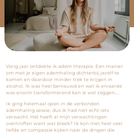
Vorig jaar ontdekte ik adem therapie. Een manier
om met je eigen ademhaling dichterbij jezelf te
komen en daardoor minder trek te krijgen in
alcohol. Ik was heel benieuwd en wat ik ervaarde
was enorm transformerend kan ik wel zeggen….
Ik ging helemaal open in de verbonden
ademhaling sessie, dus ik had niet echt iets
verwacht. Het heeft al mijn verwachtingen
overtroffen want wat bleek? Ik kon met heel veel
liefde en compassie kijken naar de dingen die