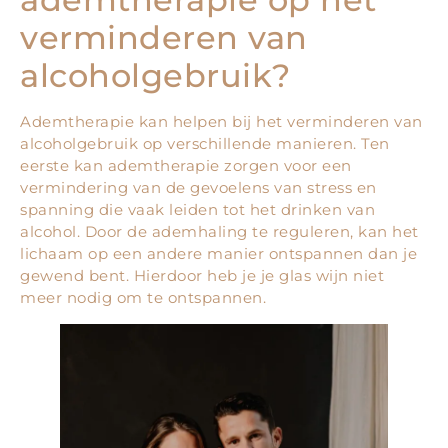
verminderen van
alcoholgebruik?
Ademtherapie kan helpen bij het verminderen van
alcoholgebruik op verschillende manieren. Ten
eerste kan ademtherapie zorgen voor een
vermindering van de gevoelens van stress en
spanning die vaak leiden tot het drinken van
alcohol. Door de ademhaling te reguleren, kan het
lichaam op een andere manier ontspannen dan je
gewend bent. Hierdoor heb je je glas wijn niet
meer nodig om te ontspannen.