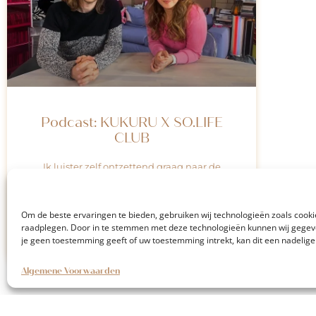
Podcast: KUKURU X SO.LIFE
CLUB
Ik luister zelf ontzettend graag naar de
podcast van Giel Beelen: Kukuru. Hij
interviewt hier allerlei interessante gasten, en
soms
Om de beste ervaringen te bieden, gebruiken wij technologieën zoals cookie
raadplegen. Door in te stemmen met deze technologieën kunnen wij gegeven
je geen toestemming geeft of uw toestemming intrekt, kan dit een nadelig
LEES MEER
Algemene Voorwaarden