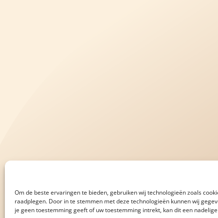
Om de beste ervaringen te bieden, gebruiken wij technologieën zoals cookie
raadplegen. Door in te stemmen met deze technologieën kunnen wij gegeven
je geen toestemming geeft of uw toestemming intrekt, kan dit een nadelig