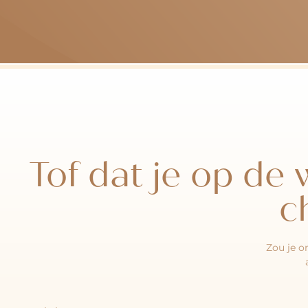
Tof dat je op de
c
Zou je o