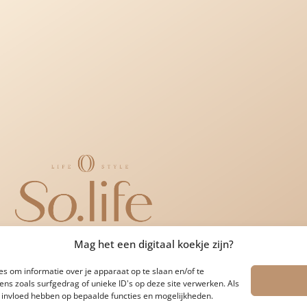
Mag het een digitaal koekje zijn?
s om informatie over je apparaat op te slaan en/of te
s zoals surfgedrag of unieke ID's op deze site verwerken. Als
e invloed hebben op bepaalde functies en mogelijkheden.